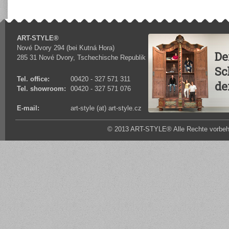
ART-STYLE®
Nové Dvory 294 (bei Kutná Hora)
De
285 31 Nové Dvory, Tschechische Republik
Sc
Tel. office:
00420 - 327 571 311
de
Tel. showroom:
00420 - 327 571 076
E-mail:
art-style (at) art-style.cz
© 2013 ART-STYLE® Alle Rechte vorbeha