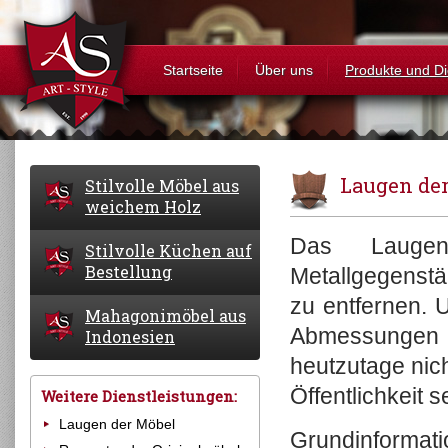
Startseite
Über uns
Produkte und Di
Laugen de
Stilvolle Möbel aus
weichem Holz
Das Lauge
Stilvolle Küchen auf
Buffets
Bestellung
Metallgegenstän
Kabinetts
zu entfernen. 
Bücherschränke
Mahagonimöbel aus
Stilvolle Küchen auf Bestellung
Kommoden
Abmessungen
Indonesien
Weitere Küchenmöbel
Kredenzen
heutzutage nich
Bänke
Mary Tudor Collection
Öffentlichkeit s
Weitere Dienstleistungen:
Betten
Charleston Collection
Laugen der Möbel
Schreibtische
Roosevelt Collection
Grundinformati