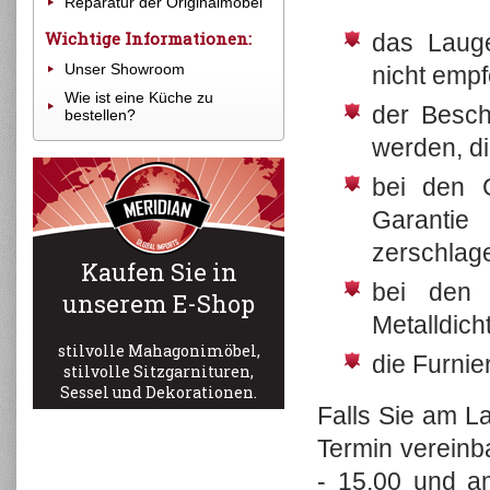
Reparatur der Originalmöbel
Hängendewände, Spiegelen,
Nantucket Collection
Schuhschränke
Wichtige Informationen:
das Laug
John Hancock Collection
Glashäuser
Unser Showroom
nicht emp
Homestead Collection
Schränke
Wie ist eine Küche zu
Aries Collection
der Besch
bestellen?
Tische
Provence Collection
werden, d
Truhen und Koffer
Tinsmith Collection
TV-Kabinetts
bei den G
Bloom Collection
Stühle
Cottage Collection
Garantie
Lighting Collection
zerschlag
Kaufen Sie in
Mirror Collection
bei den 
unserem E-Shop
Accessories Collection
Metalldic
Color Chart & Art Work
stilvolle Mahagonimöbel,
die Furnie
stilvolle Sitzgarnituren,
Sessel und Dekorationen.
Falls Sie am L
Termin vereinb
- 15.00 und a